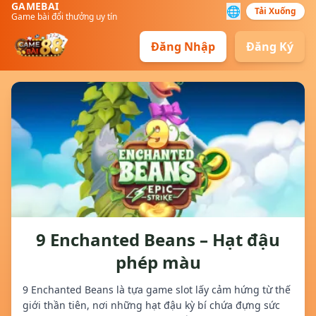
GAMEBAI
🌐
Tải Xuống
Game bài đổi thưởng uy tín
Đăng Nhập
Đăng Ký
9 Enchanted Beans – Hạt đậu
phép màu
9 Enchanted Beans là tựa game slot lấy cảm hứng từ thế
giới thần tiên, nơi những hạt đậu kỳ bí chứa đựng sức