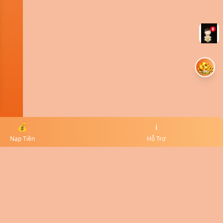
💰
ℹ️
Nạp Tiền
Hỗ Trợ