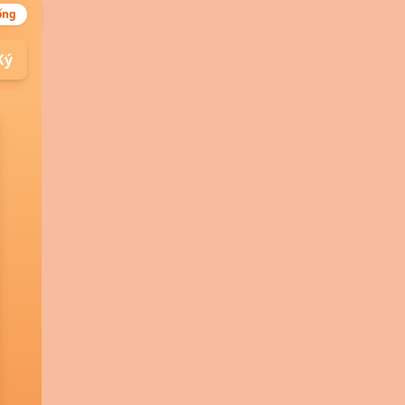
ống
Ký