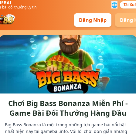
EBAI
🌐
Tải Xu
bài đổi thưởng uy tín
Đăng Nhập
Đăng 
Chơi Big Bass Bonanza Miễn Phí -
Game Bài Đổi Thưởng Hàng Đầu
Big Bass Bonanza là một trong những tựa game bài nổi bật
nhất hiện nay tại gamebai.info. Với lối chơi đơn giản nhưng