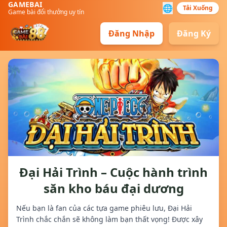
GAMEBAI
🌐
Tải Xuống
Game bài đổi thưởng uy tín
Đăng Nhập
Đăng Ký
Đại Hải Trình – Cuộc hành trình
săn kho báu đại dương
Nếu bạn là fan của các tựa game phiêu lưu, Đại Hải
Trình chắc chắn sẽ không làm bạn thất vọng! Được xây