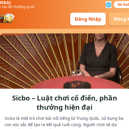
EBAI
🌐
Tải Xu
bài đổi thưởng uy tín
Đăng Nhập
Đăng 
Sicbo – Luật chơi cổ điển, phần
thưởng hiện đại
Sicbo là một trò chơi bài nổi tiếng từ Trung Quốc, sử dụng ba
con xúc xắc để tạo ra kết quả cuối cùng. Người chơi sẽ dự